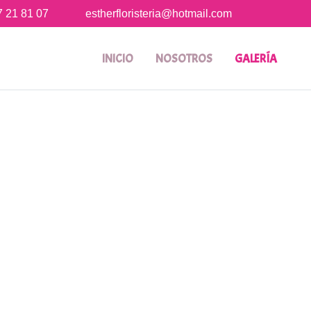
7 21 81 07
estherfloristeria@hotmail.com
INICIO
NOSOTROS
GALERÍA