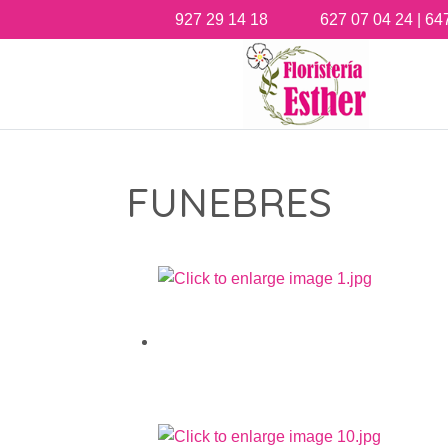
927 29 14 18
627 07 04 24 | 64
FUNEBRES